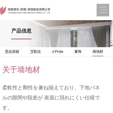
产品信息
思达蓓丽
艾欧拉
J-Pride
窗饰
墙地材
关于墙地材
柔軟性と剛性を兼ね揃えており、下地パネ
ルの隙間や段差が 表面に現れにくい仕様で
す。