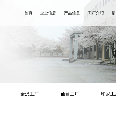
首页
企业信息
产品信息
工厂介绍
招
金沢工厂
仙台工厂
印尼工