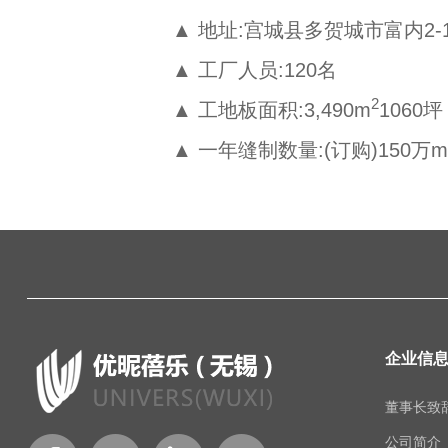
▲ 地址:宫城县多贺城市富内2-11
▲ 工厂人员:120名
2
▲ 工地板面积:3,490m
1060坪
▲ 一年缝制数量:(订购)150万m
企业信
董事长致
公司简介