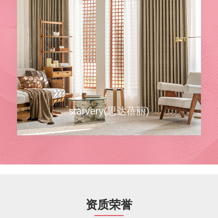
Eola(艾欧拉)
Eola(艾欧拉)
主
Eola(艾欧拉) 以“年轻、时尚、简约、功能、实惠”为
趋
理念，将时尚设计，安心品质和合理价格完美融
资质荣誉
并
合，并具备所有特质的starvery窗帘独创旗下品牌。