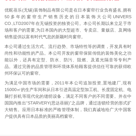
优昵蓓乐(无锡)装饰制品有限公司是在日本窗帘行业负有盛名,拥有
50多年的窗帘生产销售历史的日本装饰大公司UNIVERS
CO.,LTD2007年在无锡投资的独资公司。本公司长期以来立足于市
场和客户的需要,为日本国内的大型超市、专卖店、量贩店、及网络
销售提供以富有时代气息的新颖时尚窗帘。
本公司通过生活方式、流行趋势、市场特性等的调查，开发具有时
尚性和功能性的产品。本公司开发的窗帘保留传统的装饰美化之功
能以外，还具有定型、防水、防污、阻燃、及遮光隔音等专利产
品。通过完善的品质管理和环境体系给顾客提供信任可靠的获得欧
州环保认可的窗帘。
为满足中国市场的需要，2011年本公司追加投资,置地建厂,现有
15000㎡的生产车间和从日本引进高温定型加工机、长度固定机、电
脑打折机等现代化的缝纫设备，满足不同客户的不同需要。并在中
国国内推出“STARVERY(思达蓓丽)”之品牌，通过连锁经营的形式扩
大销售。应用日本标准的严格管理体制，我们真诚地给广大中国客
户提供具有日本品质的美丽高档窗帘。